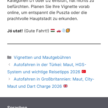
Kategorien D1 oder D2 einstuft, hat nichts zu
befürchten. Planen Sie Ihre Vignette vorab
online, um entspannt die Puszta oder die
prachtvolle Hauptstadt zu erkunden.
Jó utat!
(Gute Fahrt!)
Kategorien
Vignetten und Mautgebühren
Autofahren in der Türkei: Maut, HGS-
System und wichtige Reisetipps 2026
Autofahren in Großbritannien: Maut, City-
Maut und Dart Charge 2026
Sprachen