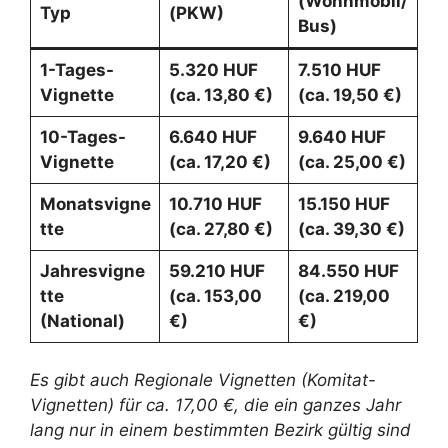
(Wohnmobil/
Typ
(PKW)
Bus)
1-Tages-
5.320 HUF
7.510 HUF
Vignette
(ca. 13,80 €)
(ca. 19,50 €)
10-Tages-
6.640 HUF
9.640 HUF
Vignette
(ca. 17,20 €)
(ca. 25,00 €)
Monatsvigne
10.710 HUF
15.150 HUF
tte
(ca. 27,80 €)
(ca. 39,30 €)
Jahresvigne
59.210 HUF
84.550 HUF
tte
(ca. 153,00
(ca. 219,00
(National)
€)
€)
Es gibt auch Regionale Vignetten (Komitat-
Vignetten) für ca. 17,00 €, die ein ganzes Jahr
lang nur in einem bestimmten Bezirk gültig sind